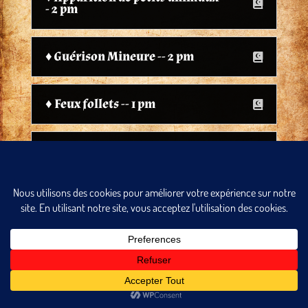
- 2 pm
♦ Guérison Mineure -- 2 pm
♦ Feux follets -- 1 pm
♦ Luminescence -- 1 pm /min